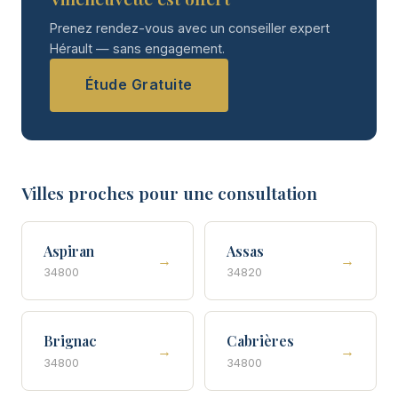
Prenez rendez-vous avec un conseiller expert
Hérault — sans engagement.
Étude Gratuite
Villes proches pour une consultation
Aspiran
Assas
→
→
34800
34820
Brignac
Cabrières
→
→
34800
34800