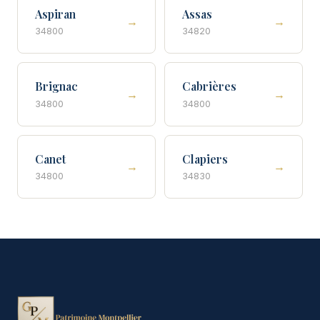
Aspiran
Assas
→
→
34800
34820
Brignac
Cabrières
→
→
34800
34800
Canet
Clapiers
→
→
34800
34830