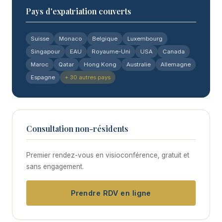
Pays d'expatriation couverts
Suisse
Monaco
Belgique
Luxembourg
Singapour
EAU
Royaume-Uni
USA
Canada
Maroc
Qatar
Hong Kong
Australie
Allemagne
Espagne
+ 30 autres pays
Consultation non-résidents
Premier rendez-vous en visioconférence, gratuit et
sans engagement.
Prendre RDV en ligne