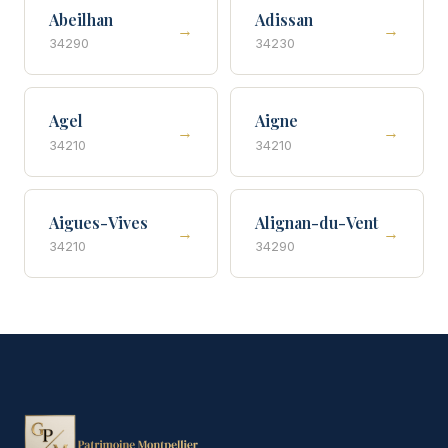
Abeilhan
Adissan
→
→
34290
34230
Agel
Aigne
→
→
34210
34210
Aigues-Vives
Alignan-du-Vent
→
→
34210
34290