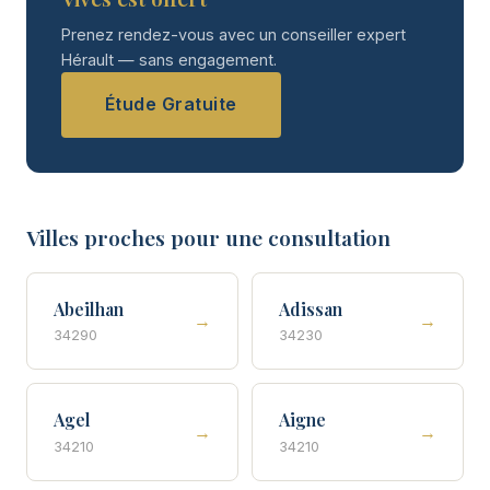
Prenez rendez-vous avec un conseiller expert
Hérault — sans engagement.
Étude Gratuite
Villes proches pour une consultation
Abeilhan
Adissan
→
→
34290
34230
Agel
Aigne
→
→
34210
34210