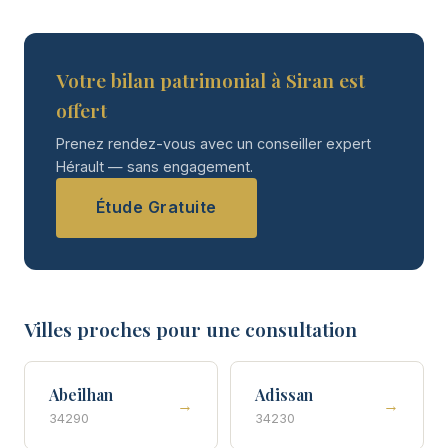
Votre bilan patrimonial à Siran est
offert
Prenez rendez-vous avec un conseiller expert
Hérault — sans engagement.
Étude Gratuite
Villes proches pour une consultation
Abeilhan
Adissan
→
→
34290
34230