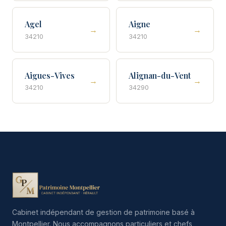
Agel
Aigne
→
→
34210
34210
Aigues-Vives
Alignan-du-Vent
→
→
34210
34290
Cabinet indépendant de gestion de patrimoine basé à
Montpellier. Nous accompagnons particuliers et chefs