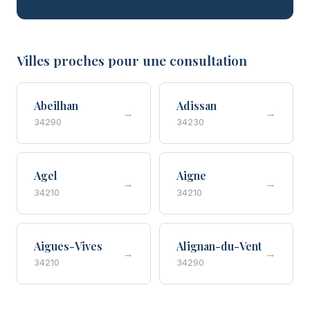
Villes proches pour une consultation
Abeilhan
Adissan
→
→
34290
34230
Agel
Aigne
→
→
34210
34210
Aigues-Vives
Alignan-du-Vent
→
→
34210
34290