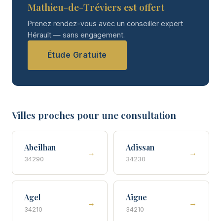
Mathieu-de-Tréviers est offert
Prenez rendez-vous avec un conseiller expert
Hérault — sans engagement.
Étude Gratuite
Villes proches pour une consultation
Abeilhan
Adissan
→
→
34290
34230
Agel
Aigne
→
→
34210
34210