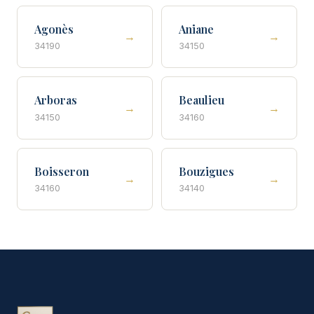
Agonès
Aniane
→
→
34190
34150
Arboras
Beaulieu
→
→
34150
34160
Boisseron
Bouzigues
→
→
34160
34140