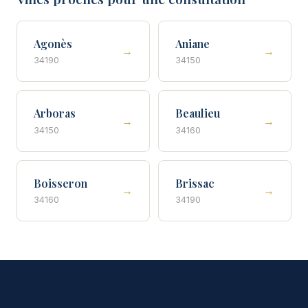
Agonès
Aniane
→
→
34190
34150
Arboras
Beaulieu
→
→
34150
34160
Boisseron
Brissac
→
→
34160
34190