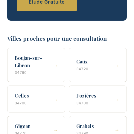
Étude Gratuite
Villes proches pour une consultation
Boujan-sur-
Caux
→
→
Libron
34720
34760
Celles
Fozières
→
→
34700
34700
Gigean
Grabels
→
→
34770
34790