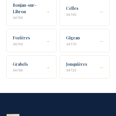
Boujan-sur-
Celles
→
→
Libron
34700
34760
Fozières
Gigean
→
→
34700
34770
Grabels
Jonquières
→
→
34790
34725