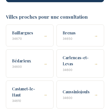
Villes proches pour une consultation
Baillargues
Brenas
→
→
34670
34650
Carlencas-et-
Bédarieux
→
→
Levas
34600
34600
Castanet-le-
Caussiniojouls
→
→
Haut
34600
34610