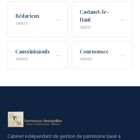
Castanet-le-
Bédarieux
→
→
Haut
34600
34610
Caussiniojouls
Cournonsec
→
→
34600
34660
Cabinet indépendant de gestion de patrimoine basé à