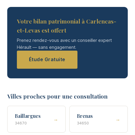
Votre bilan patrimonial à Carlencas-
et-Levas est offert
Prenez rendez-vous avec un conseiller expert
Hérault — sans engagement.
Étude Gratuite
Villes proches pour une consultation
Baillargues
Brenas
→
→
34670
34650