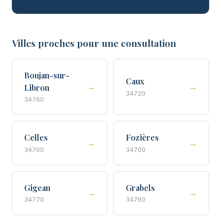
Villes proches pour une consultation
Boujan-sur-
Caux
→
→
Libron
34720
34760
Celles
Fozières
→
→
34700
34700
Gigean
Grabels
→
→
34770
34790