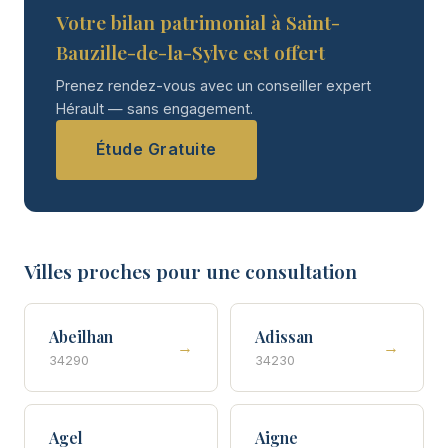
Votre bilan patrimonial à Saint-
Bauzille-de-la-Sylve est offert
Prenez rendez-vous avec un conseiller expert
Hérault — sans engagement.
Étude Gratuite
Villes proches pour une consultation
Abeilhan
Adissan
→
→
34290
34230
Agel
Aigne