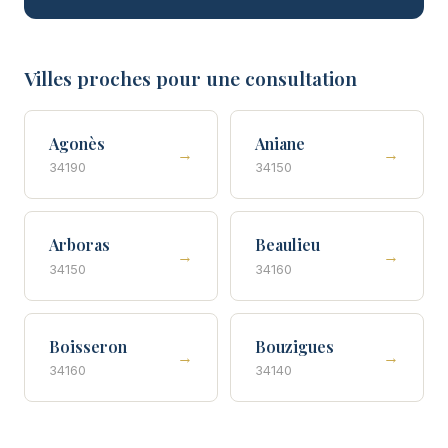
Villes proches pour une consultation
Agonès
Aniane
→
→
34190
34150
Arboras
Beaulieu
→
→
34150
34160
Boisseron
Bouzigues
→
→
34160
34140