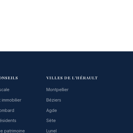
ONSEILS
VILLES DE L'HÉRAULT
scale
Montpellier
 immobilier
Béziers
Lombard
Agde
résidents
Sète
de patrimoine
Lunel