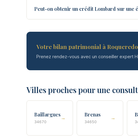
Peut-on obtenir un crédit Lombard sur une 
Votre bilan patrimonial à Roqueredo
Prenez rendez-vous avec un conseiller expert 
Villes proches pour une consul
Baillargues
Brenas
B
→
→
34670
34650
3