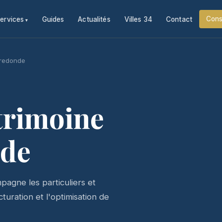
Cons
ervices
Guides
Actualités
Villes 34
Contact
eredonde
trimoine
nde
agne les particuliers et
uration et l'optimisation de