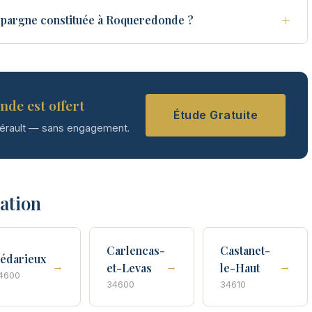
+
épargne constituée à Roqueredonde ?
nde est offert
Étude Gratuite
Hérault — sans engagement.
tation
Carlencas-
Castanet-
édarieux
→
→
→
et-Levas
le-Haut
4600
34600
34610