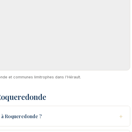
onde et communes limitrophes dans l'Hérault.
 Roqueredonde
+
u à Roqueredonde ?