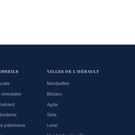
ONSEILS
VILLES DE L'HÉRAULT
scale
Montpellier
 immobilier
Béziers
Lombard
Agde
résidents
Sète
de patrimoine
Lunel