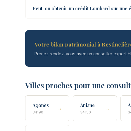
Peut-on obtenir un crédit Lombard sur une é
Votre bilan patrimonial à Restinclière
Prenez rendez-vous avec un conseiller expert 
Villes proches pour une consul
Agonès
Aniane
A
→
→
34190
34150
3