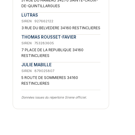
51 RUE DU HAMEAU 34270 SAINTE-CROIX-
DE-QUINTILLARGUES
LUTRAS
SIREN : 927662122
3 RUE DU BELVEDERE 34160 RESTINCLIERES
THOMAS ROUSSET-FAVIER
SIREN : 753283605
7 PLACE DE LA REPUBLIQUE 34160
RESTINCLIERES
JULIE MABILLE
SIREN : 879025807
5 ROUTE DE SOMMIERES 34160
RESTINCLIERES
Données issues du répertoire Sirene officiel.