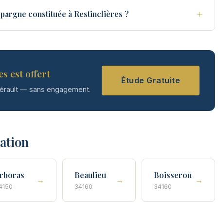
+
pargne constituée à Restinclières ?
s est offert
Étude Gratuite
Hérault — sans engagement.
tation
rboras
Beaulieu
Boisseron
→
→
→
4150
34160
34160