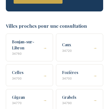
Villes proches pour une consultation
Boujan-sur-
Caux
→
→
Libron
34720
34760
Celles
Fozières
→
→
34700
34700
Gigean
Grabels
→
→
34770
34790