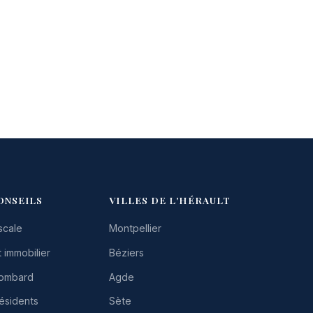
ONSEILS
VILLES DE L'HÉRAULT
scale
Montpellier
 immobilier
Béziers
Lombard
Agde
résidents
Sète