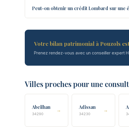
Peut-on obtenir un crédit Lombard sur une é
Votre bilan patrimonial à Pouzols est
Prenez rendez-vous avec un conseiller expert 
Villes proches pour une consul
Abeilhan
Adissan
A
→
→
34290
34230
3