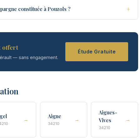
+
pargne constituée à Pouzols ?
 offert
Étude Gratuite
Hérault — sans engagement.
tation
Aigues-
gel
Aigne
→
→
→
Vives
4210
34210
34210