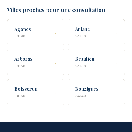
Villes proches pour une consultation
Agonès
Aniane
→
→
34190
34150
Arboras
Beaulieu
→
→
34150
34160
Boisseron
Bouzigues
→
→
34160
34140