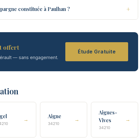
+
pargne constituée à Paulhan ?
 offert
Étude Gratuite
Hérault — sans engagement.
tation
Aigues-
gel
Aigne
→
→
→
Vives
4210
34210
34210