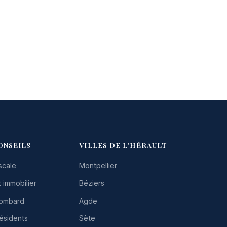
ONSEILS
VILLES DE L'HÉRAULT
scale
Montpellier
 immobilier
Béziers
Lombard
Agde
résidents
Sète