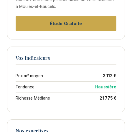
à Moulès-et-Baucels.
Étude Gratuite
Vos Indicateurs
Prix m² moyen
3 112 €
Tendance
Haussière
Richesse Médiane
21 775 €
Nos expertises