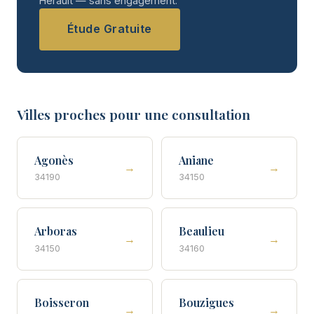
Hérault — sans engagement.
Étude Gratuite
Villes proches pour une consultation
Agonès
Aniane
→
→
34190
34150
Arboras
Beaulieu
→
→
34150
34160
Boisseron
Bouzigues
→
→