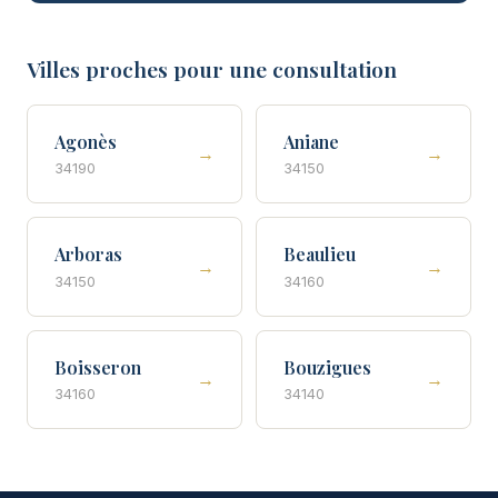
Villes proches pour une consultation
Agonès
Aniane
→
→
34190
34150
Arboras
Beaulieu
→
→
34150
34160
Boisseron
Bouzigues
→
→
34160
34140