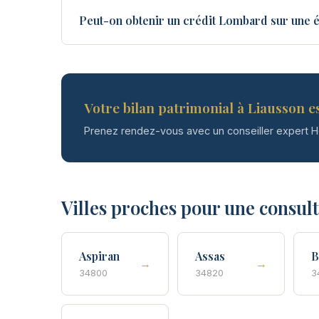
Peut-on obtenir un crédit Lombard sur une é
Votre bilan patrimonial à Liausson es
Prenez rendez-vous avec un conseiller expert 
Villes proches pour une consul
Aspiran
Assas
B
→
→
34800
34820
3