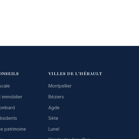
ONSEILS
VILLES DE L'HÉRAULT
scale
Montpellier
 immobilier
Béziers
Lombard
Agde
résidents
Sète
de patrimoine
Lunel