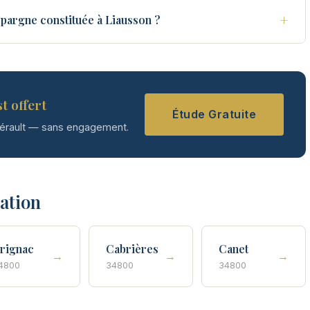
+
pargne constituée à Liausson ?
t offert
Étude Gratuite
Hérault — sans engagement.
tation
rignac
Cabrières
Canet
→
→
→
4800
34800
34800