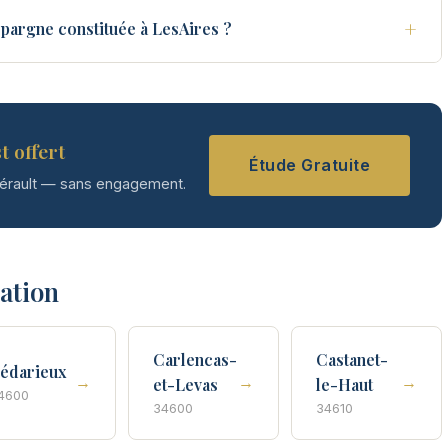
+
pargne constituée à LesAires ?
t offert
Étude Gratuite
Hérault — sans engagement.
tation
Carlencas-
Castanet-
édarieux
→
→
→
et-Levas
le-Haut
4600
34600
34610