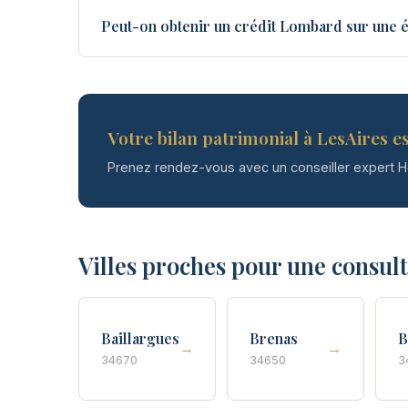
Peut-on obtenir un crédit Lombard sur une é
Votre bilan patrimonial à LesAires es
Prenez rendez-vous avec un conseiller expert 
Villes proches pour une consul
Baillargues
Brenas
B
→
→
34670
34650
3