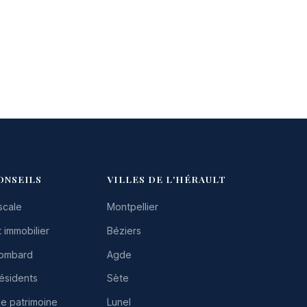
ONSEILS
VILLES DE L'HÉRAULT
scale
Montpellier
 immobilier
Béziers
Lombard
Agde
résidents
Sète
de patrimoine
Lunel