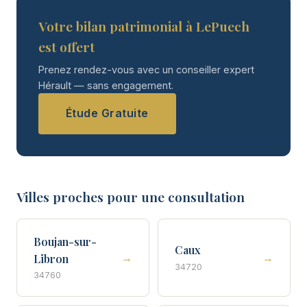
Votre bilan patrimonial à LePuech
est offert
Prenez rendez-vous avec un conseiller expert
Hérault — sans engagement.
Étude Gratuite
Villes proches pour une consultation
Boujan-sur-
Caux
→
→
Libron
34720
34760