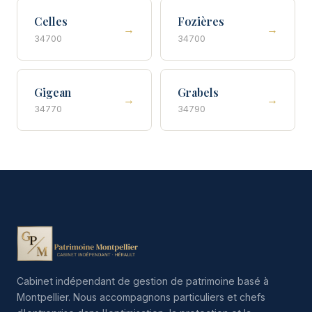
Celles
Fozières
→
→
34700
34700
Gigean
Grabels
→
→
34770
34790
Cabinet indépendant de gestion de patrimoine basé à
Montpellier. Nous accompagnons particuliers et chefs