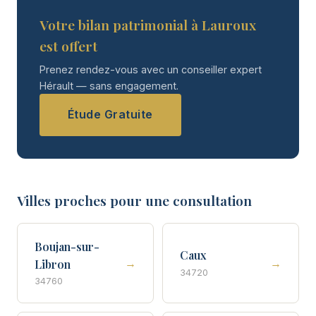
Votre bilan patrimonial à Lauroux
est offert
Prenez rendez-vous avec un conseiller expert
Hérault — sans engagement.
Étude Gratuite
Villes proches pour une consultation
Boujan-sur-
Caux
→
→
Libron
34720
34760