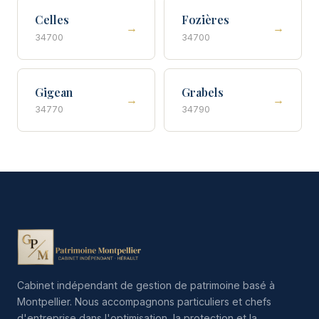
Celles
Fozières
→
→
34700
34700
Gigean
Grabels
→
→
34770
34790
Cabinet indépendant de gestion de patrimoine basé à
Montpellier. Nous accompagnons particuliers et chefs
d'entreprise dans l'optimisation, la protection et la