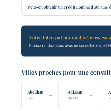
Peut-on obtenir un crédit Lombard sur une é
Votre bilan patrimonial à Graissessac
Prenez rendez-vous avec un conseiller expert 
Villes proches pour une consul
Abeilhan
Adissan
A
→
→
34290
34230
3