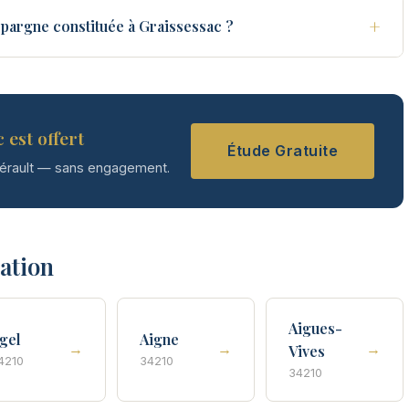
+
pargne constituée à Graissessac ?
 est offert
Étude Gratuite
Hérault — sans engagement.
tation
Aigues-
gel
Aigne
→
→
→
Vives
4210
34210
34210