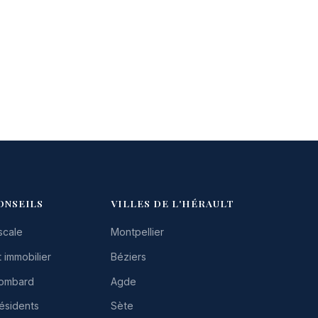
ONSEILS
VILLES DE L'HÉRAULT
scale
Montpellier
 immobilier
Béziers
Lombard
Agde
résidents
Sète