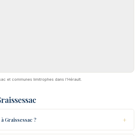
sac et communes limitrophes dans l'Hérault.
raissessac
+
à Graissessac ?