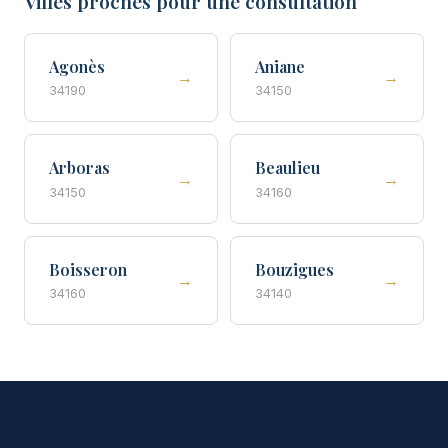
Villes proches pour une consultation
Agonès
Aniane
→
→
34190
34150
Arboras
Beaulieu
→
→
34150
34160
Boisseron
Bouzigues
→
→
34160
34140