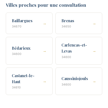
Villes proches pour une consultation
Baillargues
Brenas
→
→
34670
34650
Carlencas-et-
Bédarieux
→
→
Levas
34600
34600
Castanet-le-
Caussiniojouls
→
→
Haut
34600
34610