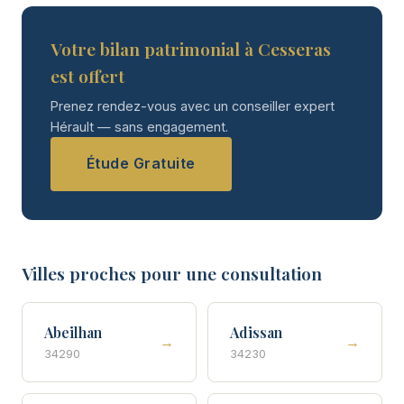
Votre bilan patrimonial à Cesseras
est offert
Prenez rendez-vous avec un conseiller expert
Hérault — sans engagement.
Étude Gratuite
Villes proches pour une consultation
Abeilhan
Adissan
→
→
34290
34230