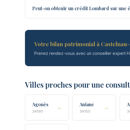
Peut-on obtenir un crédit Lombard sur une 
Votre bilan patrimonial à Castelnau-
Prenez rendez-vous avec un conseiller expert 
Villes proches pour une consul
Agonès
Aniane
A
→
→
34190
34150
3