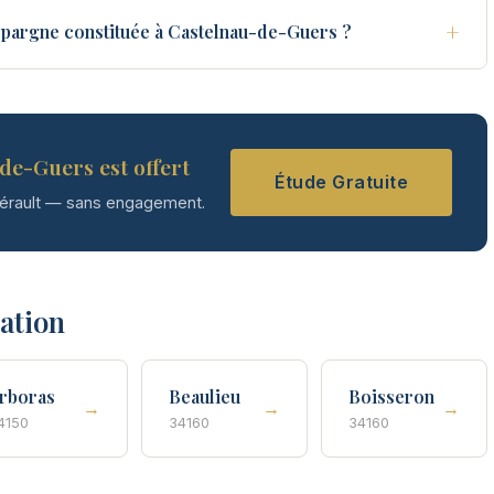
+
épargne constituée à Castelnau-de-Guers ?
de-Guers est offert
Étude Gratuite
Hérault — sans engagement.
tation
rboras
Beaulieu
Boisseron
→
→
→
4150
34160
34160