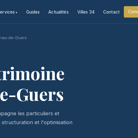
Cons
ervices
Guides
Actualités
Villes 34
Contact
lnau-de-Guers
trimoine
de-Guers
agne les particuliers et
tructuration et l'optimisation