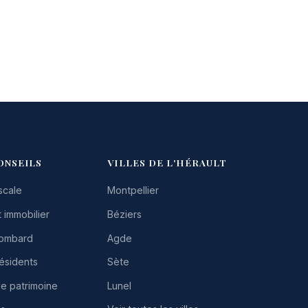
ONSEILS
VILLES DE L'HÉRAULT
scale
Montpellier
 immobilier
Béziers
Lombard
Agde
résidents
Sète
de patrimoine
Lunel