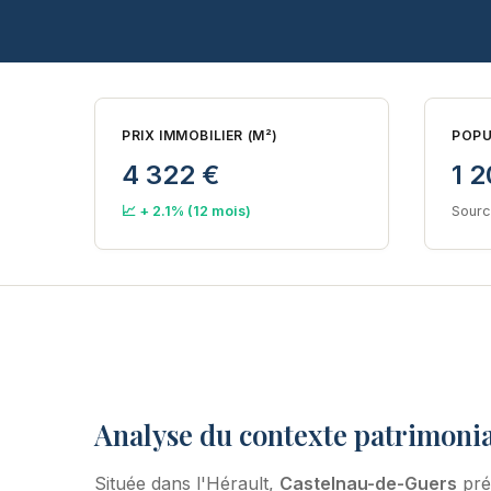
PRIX IMMOBILIER (M²)
POPU
4 322 €
1 2
📈 + 2.1% (12 mois)
Sourc
Analyse du contexte patrimoni
Située dans l'Hérault,
Castelnau-de-Guers
pré