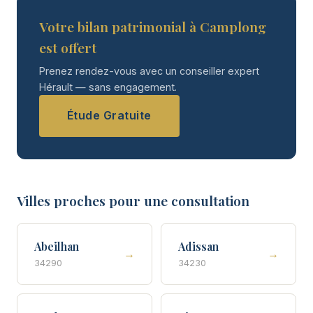
Votre bilan patrimonial à Camplong
est offert
Prenez rendez-vous avec un conseiller expert
Hérault — sans engagement.
Étude Gratuite
Villes proches pour une consultation
Abeilhan
Adissan
→
→
34290
34230