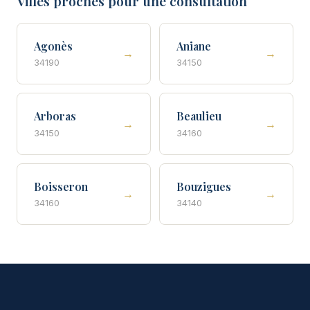
Villes proches pour une consultation
Agonès
Aniane
→
→
34190
34150
Arboras
Beaulieu
→
→
34150
34160
Boisseron
Bouzigues
→
→
34160
34140