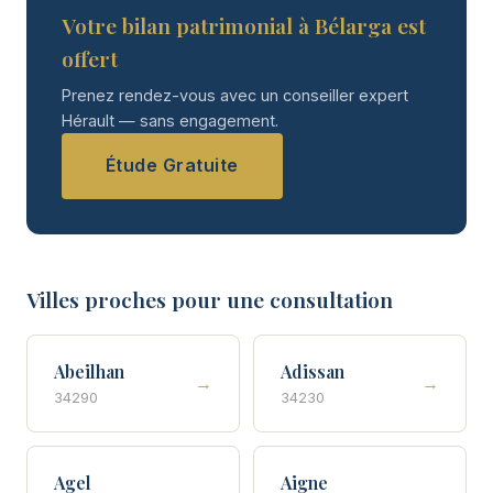
Votre bilan patrimonial à Bélarga est
offert
Prenez rendez-vous avec un conseiller expert
Hérault — sans engagement.
Étude Gratuite
Villes proches pour une consultation
Abeilhan
Adissan
→
→
34290
34230
Agel
Aigne