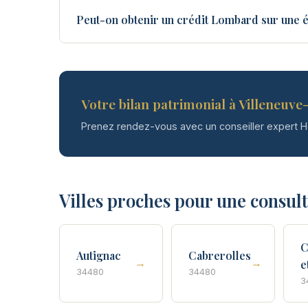
Peut-on obtenir un crédit Lombard sur une é
Votre bilan patrimonial à Villeneuve-
Prenez rendez-vous avec un conseiller expert 
Villes proches pour une consul
C
Autignac
Cabrerolles
→
→
e
34480
34480
3