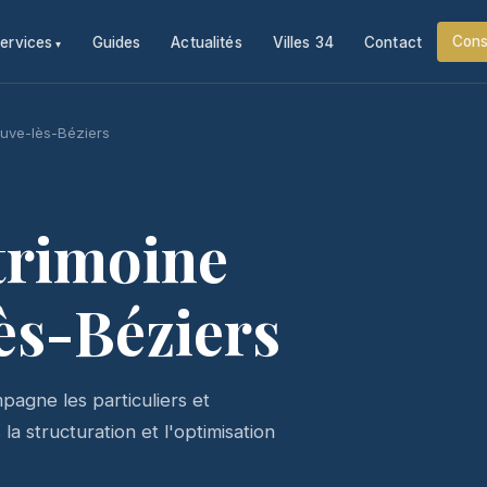
Cons
ervices
Guides
Actualités
Villes 34
Contact
euve-lès-Béziers
trimoine
ès-Béziers
agne les particuliers et
a structuration et l'optimisation