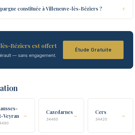
+
pargne constituée à Villeneuve-lès-Béziers ?
lès-Béziers est offert
Étude Gratuite
Hérault — sans engagement.
tation
ausses-
Cazedarnes
Cers
→
→
→
t-Veyran
34460
34420
4490