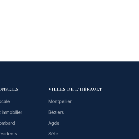
ONSEILS
VILLES DE L'HÉRAULT
scale
Montpellier
 immobilier
Béziers
Lombard
Agde
résidents
Sète