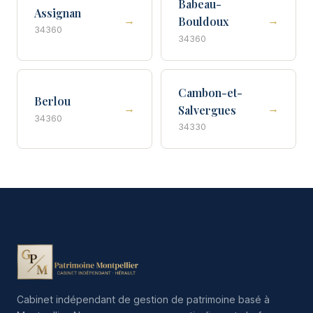
Babeau-
Assignan
→
→
Bouldoux
34360
34360
Cambon-et-
Berlou
→
→
Salvergues
34360
34330
Cabinet indépendant de gestion de patrimoine basé à