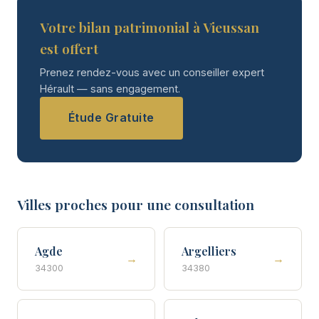
Votre bilan patrimonial à Vieussan
est offert
Prenez rendez-vous avec un conseiller expert
Hérault — sans engagement.
Étude Gratuite
Villes proches pour une consultation
Agde
Argelliers
→
→
34300
34380