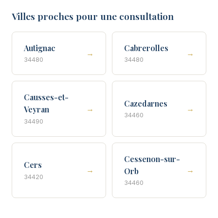
Villes proches pour une consultation
Autignac
Cabrerolles
→
→
34480
34480
Causses-et-
Cazedarnes
→
→
Veyran
34460
34490
Cessenon-sur-
Cers
→
→
Orb
34420
34460