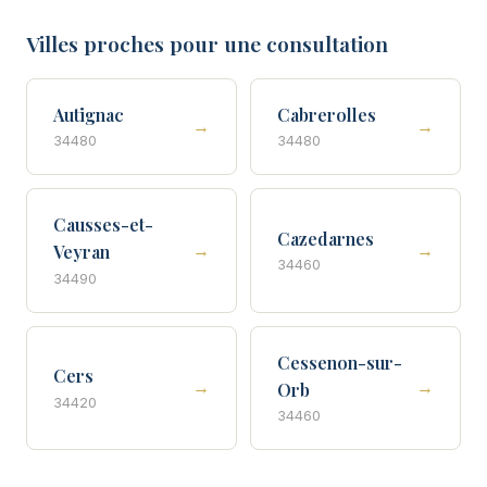
Villes proches pour une consultation
Autignac
Cabrerolles
→
→
34480
34480
Causses-et-
Cazedarnes
→
→
Veyran
34460
34490
Cessenon-sur-
Cers
→
→
Orb
34420
34460