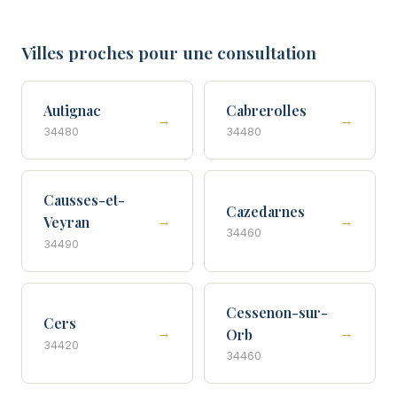
Villes proches pour une consultation
Autignac
Cabrerolles
→
→
34480
34480
Causses-et-
Cazedarnes
→
→
Veyran
34460
34490
Cessenon-sur-
Cers
→
→
Orb
34420
34460