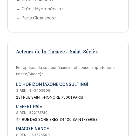
→ Crédit Hypothécaire
→ Parts Cleanshare
Acteurs de la Finance à Saint-Sériès
Entreprises du secteur financier et conseil répertoriées
(Insee/Sirene) :
LD HORIZON (AXONE CONSULTING)
SIREN : 943403808
231 RUE SAINT-HONORE 75001 PARIS
L'EFFET PAIE
SIREN : 822172730
44 RUE DES SORBIERES 34400 SAINT-SERIES
IMAGO FINANCE
SIREN : 444576599