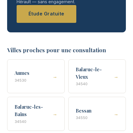
Hérault — sans engagement.
Étude Gratuite
Villes proches pour une consultation
Balaruc-le-
Aumes
→
→
Vieux
34530
34540
Balaruc-les-
Bessan
→
→
Bains
34550
34540