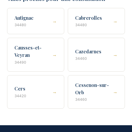
Autignac
Cabrerolles
→
→
34480
34480
Causses-et-
Cazedarnes
→
→
Veyran
34460
34490
Cessenon-sur-
Cers
→
→
Orb
34420
34460