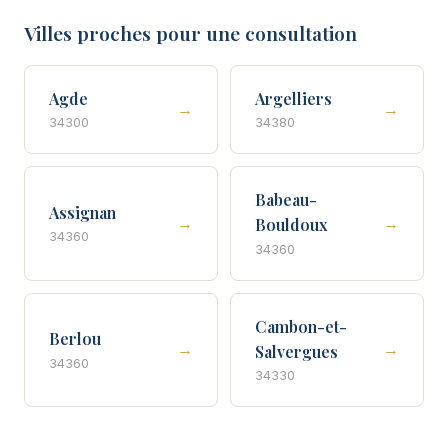
Villes proches pour une consultation
Agde
Argelliers
→
→
34300
34380
Babeau-
Assignan
→
→
Bouldoux
34360
34360
Cambon-et-
Berlou
→
→
Salvergues
34360
34330