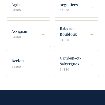
Agde
Argelliers
→
→
34300
34380
Babeau-
Assignan
→
→
Bouldoux
34360
34360
Cambon-et-
Berlou
→
→
Salvergues
34360
34330