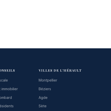
ONSEILS
VILLES DE L'HÉRAULT
scale
Montpellier
 immobilier
Béziers
Lombard
Agde
résidents
Sète