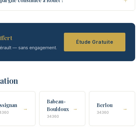
+
pargne constituée à Rouet ?
ffert
Étude Gratuite
Hérault — sans engagement.
tation
Babeau-
ssignan
Berlou
→
→
→
Bouldoux
4360
34360
34360