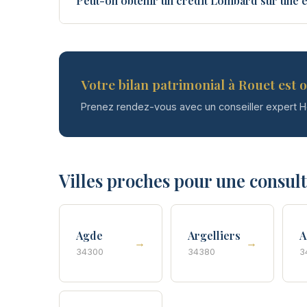
Peut-on obtenir un crédit Lombard sur une é
Votre bilan patrimonial à Rouet est o
Prenez rendez-vous avec un conseiller expert 
Villes proches pour une consul
Agde
Argelliers
A
→
→
34300
34380
3