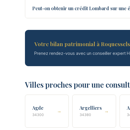
Peut-on obtenir un crédit Lombard sur une 
Votre bilan patrimonial à Roquessels 
Prenez rendez-vous avec un conseiller expert 
Villes proches pour une consul
Agde
Argelliers
A
→
→
34300
34380
3