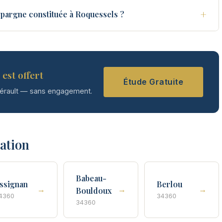
+
épargne constituée à Roquessels ?
est offert
Étude Gratuite
Hérault — sans engagement.
tation
Babeau-
ssignan
Berlou
→
→
→
Bouldoux
4360
34360
34360