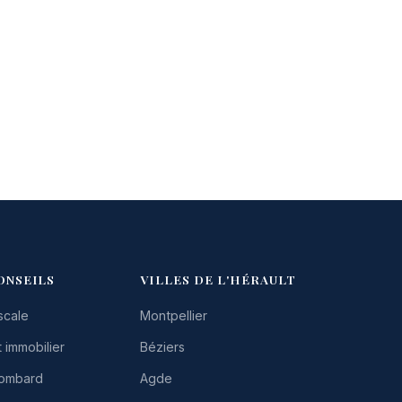
ONSEILS
VILLES DE L'HÉRAULT
scale
Montpellier
 immobilier
Béziers
Lombard
Agde