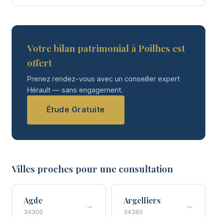
Votre bilan patrimonial à Poilhes est
offert
Prenez rendez-vous avec un conseiller expert
Hérault — sans engagement.
Étude Gratuite
Villes proches pour une consultation
Agde
Argelliers
→
→
34300
34380