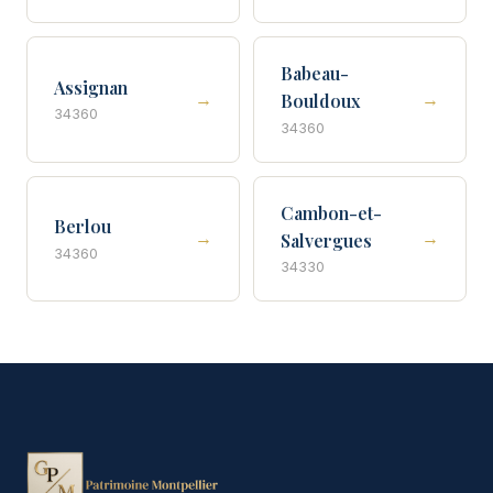
Babeau-
Assignan
→
→
Bouldoux
34360
34360
Cambon-et-
Berlou
→
→
Salvergues
34360
34330