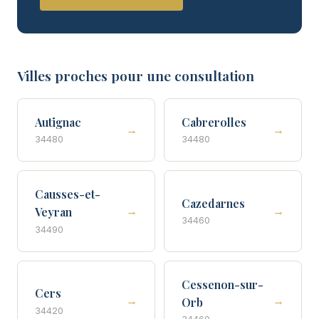
Villes proches pour une consultation
Autignac
Cabrerolles
→
→
34480
34480
Causses-et-
Cazedarnes
→
→
Veyran
34460
34490
Cessenon-sur-
Cers
→
→
Orb
34420